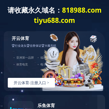
乐鱼官方网站-乐鱼leyu(中国)
0371-64617315
乐鱼官方网站
您现在所在的位置：
-
-
乐鱼官方网站-乐鱼leyu(中国)
产品中心
水泥仓
产品列表
混凝土搅拌站
免基础搅拌站
移动式搅拌站
紧凑型立轴移动站
配料搅拌一体机
砂浆生产设备
稳定土拌和站
强制式混凝土搅拌机
立轴行星式搅拌机
混凝土搅拌车
混凝土配料机
水泥仓
水泥仓