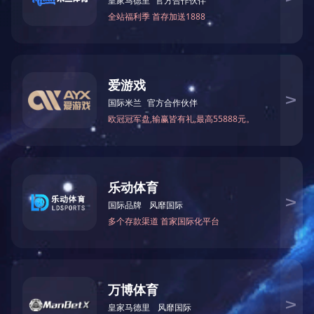
客户案例
山西绛县90免基础混凝土搅拌站客
河南原阳搅拌站安装完成主机采用
户现场
建新1500立轴混凝土搅拌机
生产能力：90m³/h
生产能力：≤90m3/h
案例简介：山西绛县一客户从我公司订
案例简介：3月9日，建新机械一套新型
购了一套90免基础混凝土搅拌站设备，
混凝土搅拌站设备在河南原阳安装完
整套设备是该客户之前到我公司进...
成，本套设备主机采用了新型的立轴...
乐鱼官方网站-乐鱼leyu(中国)
乐鱼官方网站-乐鱼leyu(中国)