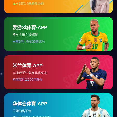
质的售后服务更是我们工作的重中之重。