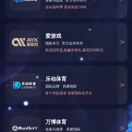
YHZS移动式混凝土搅拌站、干混砂浆设备、JS混凝土搅拌机、MPC立
轴行星式搅拌机、PLD混凝土配料机、WBZ稳定土拌合站设备。三十
余载的拼搏与奋斗，成就了信誉至上、品质卓越、服务贴心、享誉国
内外的"建新"品牌，也走出了一条高新产品、经济效益与环境保护可
持续发展的"建新"特色之路，为我国机械制造行业的发展与繁荣做出
了创造性的贡献。