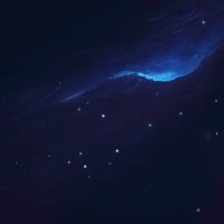
生产能力：90m³/h
生产能力：≤
案例简介：山西绛县一客户从我公司订购了一套90
案例简介
免基础混凝土搅拌站设备，整套设备是该客户之前
站设备在
到我公司进...
新型的立轴.
乐鱼官方网站-乐鱼leyu(中国)
乐鱼官方网站
最新发货图集
240混凝土搅拌站设备发货现场
1500