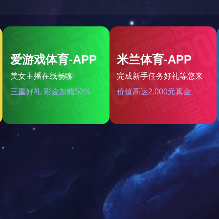
JS500混凝土搅拌机
生产能力：≤25m³/h
查看详情
搅拌站安装完成主机采用建新1500
浙江象山50混凝土搅拌站顺利投产
凝土搅拌机