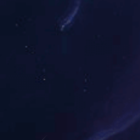
犁刀式混合机筒体内装有双轴反向旋转的桨叶，桨叶
为重叠状并形成一定角度，桨叶旋转将物料抛向空间
流动层，产生瞬间失重，相互落入对方区域内，物料
来回掺混，在中部形成一-个流态化的失重 区和旋转
涡流。
板链斗式提升机
04