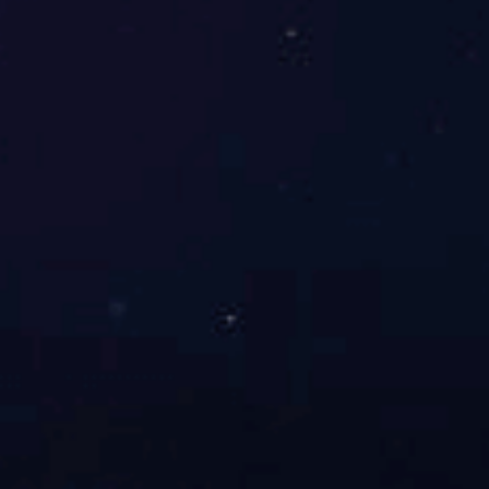
90m3/h
生产能力：50m3/h
：3月9日，建新机械一套新型混凝土搅拌
案例简介：8月中旬，郑州建新机械50
河南原阳安装完成，本套设备主机采用了
站在浙江象山顺利投产。据悉，此次引
..
设备主要当...
-乐鱼leyu(中国)
乐鱼官方网站-乐鱼leyu(中国)
自流平砂浆生产线
腻子粉生产线
能力：年产1.5万吨-年产11万吨
生产能力：年产1.5万吨-年产1