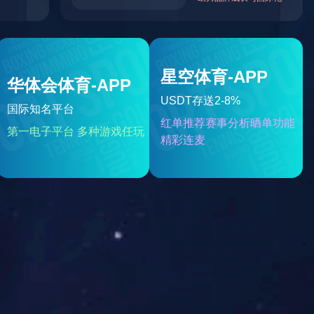
旋上料机，上料方便、效率较高，放料残留少，包装多采用阀口
小料计量设计，确保小料计量精度。（1）减少计量系统和
的变化配料，速度连续调整，确保计量精度。（4）称体结构
智能控制系统
03