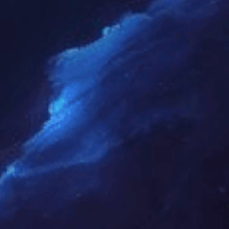
干粉砂浆生产线软连接从以前的帆布套更换成更加耐
用环保的进口硅胶管。
万吨
适用范围