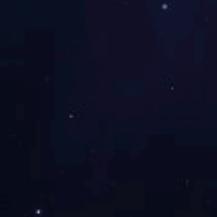
生产能力：90m³/h
生产能力：≤
案例简介：山西绛县一客户从我公司订购了一套90
案例简介
免基础混凝土搅拌站设备，整套设备是该客户之前
站设备在
到我公司进...
新型的立轴.
乐鱼官方网站-乐鱼leyu(中国)
乐鱼官方网站
相关设备
轻质砂浆生产线
生产能力：年产1.5万吨-年产11万吨
生产