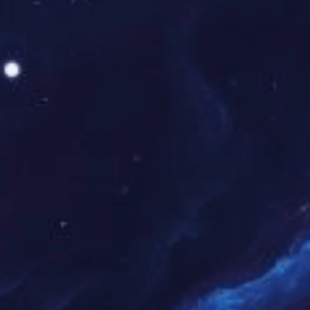
具有成套自动包装码垛打包生产线的设计，满足大型
特种砂浆生产用户的需求；配置气阀式阀口包装机、
叶轮式阀口包装机、吨袋包装机，多种组合形式满足
不同砂浆的包装需求。
主机型号
年产量/