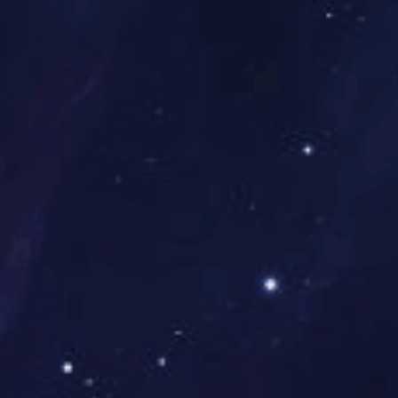
脉冲除尘器是采用由超细聚酯纤维制成的滤袋对粉尘
的过滤作用，带消音器，使含尘气流得到净化。当粉
尘在滤袋上集结到一定程度时，借助于压缩空气以脉
冲的形式对滤袋进行喷吹清理，从而达到清理滤袋的
目的。
全自动打包机
05