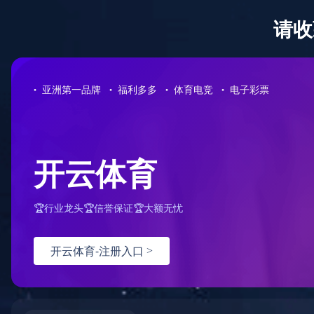
乐鱼官方网站
欢迎访问乐鱼官方网站-乐鱼leyu(中国) 官方网站！全国统一服务电话：0
自流平砂浆生产线
产品中心
您现在所在的位置：
-
乐鱼官方网站-乐鱼leyu(中国)
产品中心
产品列表
混凝土搅拌站
免基础搅拌站
移动式
立轴行星式搅拌机
混凝土搅拌车
混
自流平砂浆生产线