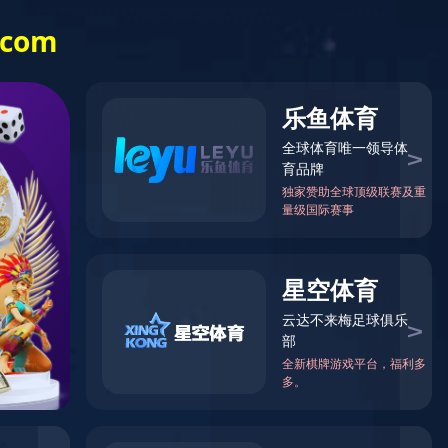
官方微信
Language
参数
最新发货
客户案例
相关设备
服务支持
关于建新
联系我们
定土拌和站
强制式混凝土搅拌机
最新发货
客户案例
相关设备
THZ500-THZ3000
设备型号：