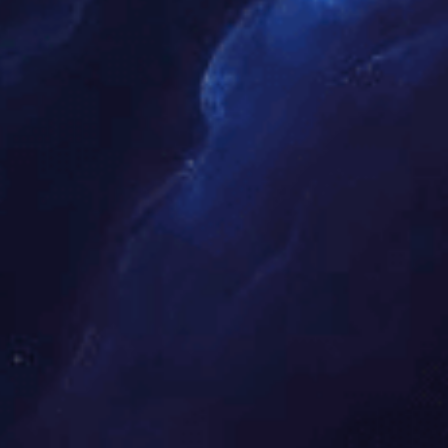
DZ500
1.5-2
DZ1000
3-4
DZ1500
4.5-5.5
DZ2000
6-7.5
DZ3000
9-11