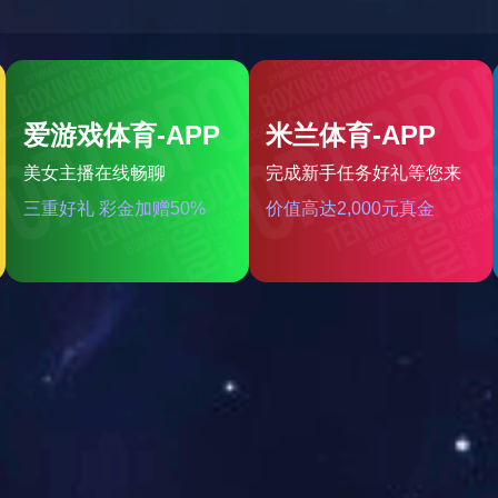
设计讲究不漏粉，混合不留死角，搅拌3-5分钟均匀度可达98以上，配有螺
气吹式阀口袋包装机二选一）自动计量灌装，节省人工、提高生产效率。
寿命，减少生产成本。空压机采用螺杆式空压机，运行稳定，维修方便。优化
小料斗不受搅拌机气压影响。（3）采用连续变频小螺旋，称量时可根据设定值
）。
脉冲除尘器
02