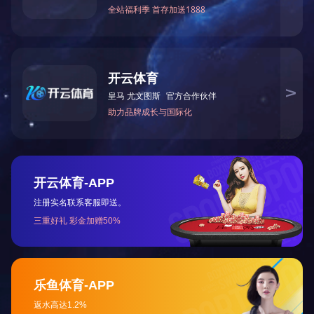
要什么手续？
2019-12-26
适合在乡镇建设的小型混凝土搅拌站多少钱一套？
2020-05-21
投资一套HZS180混凝土搅拌站需要多少钱？
2020-04-24
建新机械HZS240混凝土搅拌站设备详细配置及报价
2020-04-08
建立一套郑州HZS60混凝土搅拌站投资利润如何
2020-03-28
建新机械混凝土搅拌站设备赢得客户好口碑
2020-01-09
技术知识
浏览全部信息