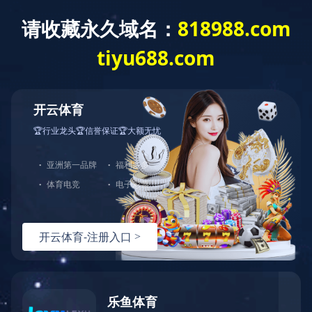
乐鱼官方网站-乐鱼leyu(中国)
0371-64617315
乐鱼官方网站
您现在所在的位置：
-
乐鱼官方网站-乐鱼leyu(中国)
乐鱼官方网站
最新动态
企业新闻
行业新闻
技术知识
企业新闻
浏览全部信息